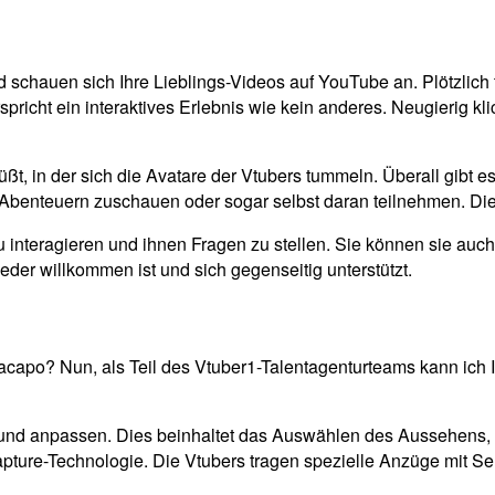
und schauen sich Ihre Lieblings-Videos auf YouTube an. Plötzlic
rspricht ein interaktives Erlebnis wie kein anderes. Neugierig k
üßt, in der sich die Avatare der Vtubers tummeln. Überall gibt 
 Abenteuern zuschauen oder sogar selbst daran teilnehmen. Die
u interagieren und ihnen Fragen zu stellen. Sie können sie auch
eder willkommen ist und sich gegenseitig unterstützt.
acapo? Nun, als Teil des Vtuber1-Talentagenturteams kann ich Ih
 und anpassen. Dies beinhaltet das Auswählen des Aussehens, d
apture-Technologie. Die Vtubers tragen spezielle Anzüge mit S