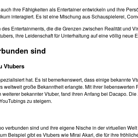
auch ihre Fähigkeiten als Entertainer entwickeln und ihre Per
likum interagiert. Es ist eine Mischung aus Schauspielerei, Co
 des Entertainments, die die Grenzen zwischen Realität und Vir
ubers, ihre Leidenschaft für Unterhaltung auf eine völlig neue 
erbunden sind
u Vtubers
 spezialisiert hat. Es ist bemerkenswert, dass einige bekannte V
rs weltweit große Bekanntheit erlangte. Mit ihrer liebenswerten 
weiterer bekannter Vtuber, fand ihren Anfang bei Dacapo. Die
 YouTubings zu steigern.
po verbunden sind und ihre eigene Nische in der virtuellen Wel
um Beispiel gibt es Vtubers wie Mirai Akari, die für ihre fröhli