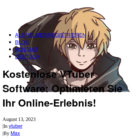
ALS VTUBER REGISTRIEREN
BLOG
KONTAKT
DEUTSCH
Kostenlose VTuber
Software: Optimieren Sie
Ihr Online-Erlebnis!
August 13, 2023
vtuber
|
In
Max
|
By