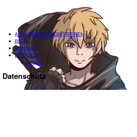
ALS VTUBER REGISTRIEREN
BLOG
KONTAKT
DEUTSCH
English
Datenschutz